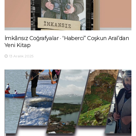
İmkânsız Coğrafyalar · “Haberci” Coşkun Aral’dan
Yeni Kitap
13 Aralık 2025