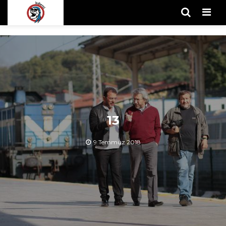
Men
13
9 Temmuz 2018