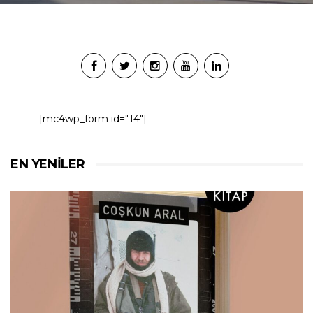
[mc4wp_form id="14"]
EN YENILER