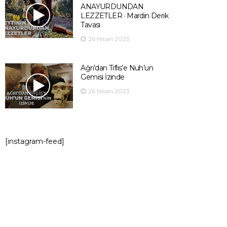
ANAYURDUNDAN
LEZZETLER · Mardin Derik
Tavası
26 Nisan 2023
Ağrı’dan Tiflis’e Nuh’un
Gemisi İzinde
26 Nisan 2023
[instagram-feed]