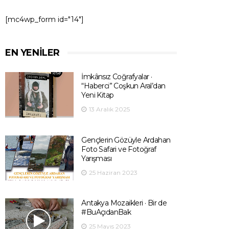
[mc4wp_form id="14"]
EN YENILER
İmkânsız Coğrafyalar ·
“Haberci” Coşkun Aral’dan
Yeni Kitap
13 Aralık 2025
Gençlerin Gözüyle Ardahan
Foto Safari ve Fotoğraf
Yarışması
25 Haziran 2023
Antakya Mozaikleri · Bir de
#BuAçıdanBak
25 Mayıs 2023