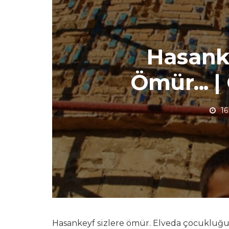
Hasanke
Ömür... |
16
Hasankeyf sizlere ömür. Elveda çocuklu