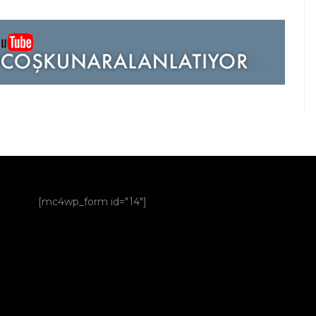
[mc4wp_form id="14"]