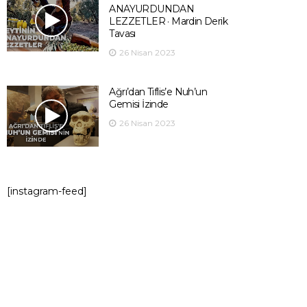
ANAYURDUNDAN
LEZZETLER · Mardin Derik
Tavası
26 Nisan 2023
Ağrı’dan Tiflis’e Nuh’un
Gemisi İzinde
26 Nisan 2023
[instagram-feed]