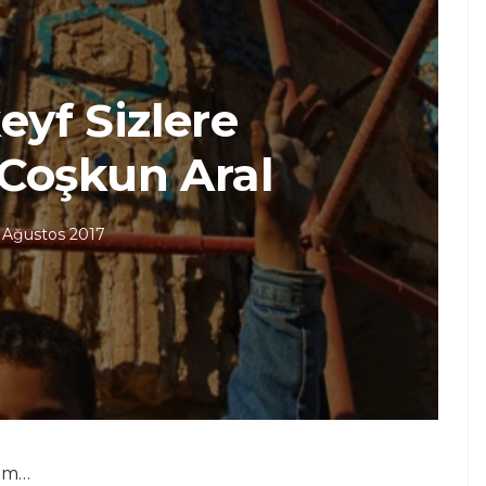
yf Sizlere
 Coşkun Aral
 Ağustos 2017
ğum…