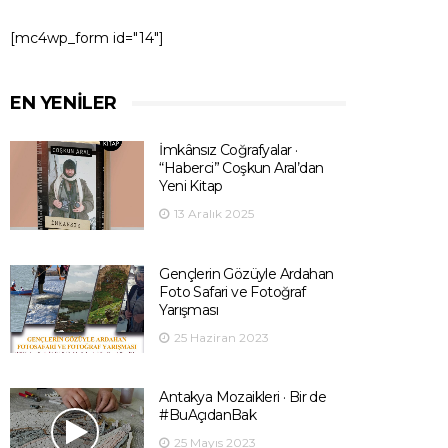
[mc4wp_form id="14"]
EN YENILER
İmkânsız Coğrafyalar ·
“Haberci” Coşkun Aral’dan
Yeni Kitap
13 Aralık 2025
Gençlerin Gözüyle Ardahan
Foto Safari ve Fotoğraf
Yarışması
25 Haziran 2023
Antakya Mozaikleri · Bir de
#BuAçıdanBak
25 Mayıs 2023