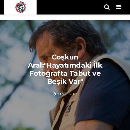
Men
Coşkun
Aral:"Hayatımdaki İlk
Fotoğrafta Tabut ve
Beşik Var"
7 Eylül 2017