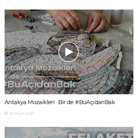
Antakya Mozaikleri · Bir de #BuAçıdanBak
25 Mayıs 2023