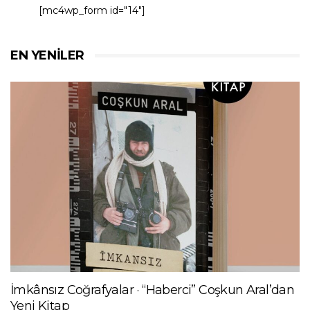
[mc4wp_form id="14"]
EN YENILER
İmkânsız Coğrafyalar · “Haberci” Coşkun Aral’dan
Yeni Kitap