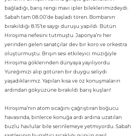
bağladığı, barış rengi mavi ipler bileklerimizdeydi.
Sabah tam 08.00’de başladı tören. Bombanın
bırakıldığı 8.15’te saygı duruşu yapıldı. Bütün
Hiroşima nefesini tutmuştu. Japonya’nı her
yerinden gelen sanatçılar dev bir koro ve orkestra
oluşturmuştu. Brışın sesi etkileyici müziğiyle
Hiroşima göklerinden dünyaya yayılıyordu.
Yüreğimizi alıp götüren bir duygu seliydi
yaşadıklarımız. Yapılan kısa ve öz konuşmaların
ardından gökyüzüne bırakıldı barış kuşları!
Hiroşima’nın atom sıcağını çağrıştıran boğucu
havasında, binlerce konuğa ardı ardına uzatılan
buzlu havlular bile serinlemeye yetmiyordu. Sabah
saatlerinin bunaltıcı sıcaklığı günün nasıl