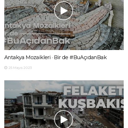
Antakya Mozaikleri · Bir de #BuAçıdanBak
25 Mayıs 2023