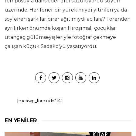
temposuyla dans eder gibi süzülüyordu suyun
üzerinde. Her fener bir yürek miydi yitirilen ya da
söylenen şarkılar birer ağıt mıydı acılara? Törenden
ayrılırken önümde koşan Hiroşimalı çocuklar
utangaç gülümseyişleriyle fotoğraf çekmeye
çalışan küçük Sadako’yu yaşatıyordu.
[mc4wp_form id="14"]
EN YENILER