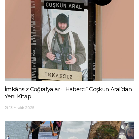
İmkânsız Coğrafyalar · “Haberci” Coşkun Aral’dan
Yeni Kitap
13 Aralık 2025