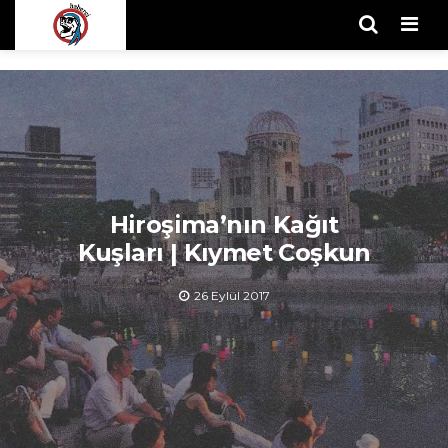
Men
Hiroşima’nın Kağıt
Kuşları | Kıymet Coşkun
26 Eylül 2017