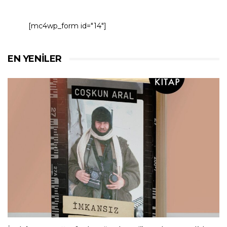
[mc4wp_form id="14"]
EN YENILER