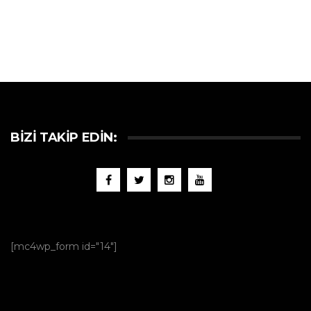
BIZI TAKIP EDIN:
[mc4wp_form id="14"]