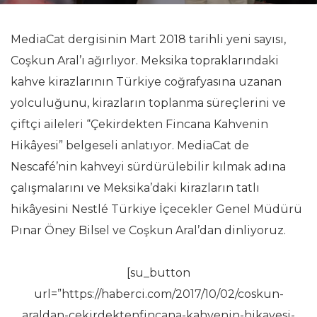
MediaCat dergisinin Mart 2018 tarihli yeni sayısı,
Coşkun Aral’ı ağırlıyor. Meksika topraklarındaki
kahve kirazlarının Türkiye coğrafyasına uzanan
yolculuğunu, kirazların toplanma süreçlerini ve
çiftçi aileleri “Çekirdekten Fincana Kahvenin
Hikâyesi” belgeseli anlatıyor. MediaCat de
Nescafé’nin kahveyi sürdürülebilir kılmak adına
çalışmalarını ve Meksika’daki kirazların tatlı
hikâyesini Nestlé Türkiye İçecekler Genel Müdürü
Pınar Öney Bilsel ve Coşkun Aral’dan dinliyoruz.
[su_button
url=”https://haberci.com/2017/10/02/coskun-
araldan-cekirdektenfincana-kahvenin-hikayesi-