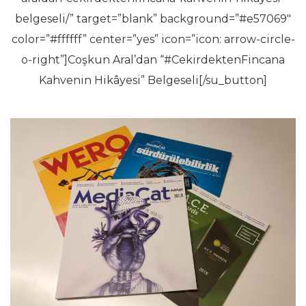
belgeseli/” target=”blank” background=”#e57069″
color=”#ffffff” center=”yes” icon=”icon: arrow-circle-
o-right”]Coşkun Aral’dan “#CekirdektenFincana
Kahvenin Hikâyesi” Belgeseli[/su_button]