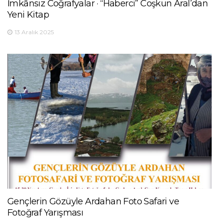
İmkânsız Coğrafyalar · “Haberci” Coşkun Aral’dan
Yeni Kitap
13 Aralık 2025
Gençlerin Gözüyle Ardahan Foto Safari ve
Fotoğraf Yarışması