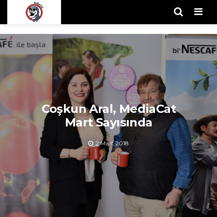
Men
Coşkun Aral, MediaCat
Mart Sayısında
2 Mart 2018