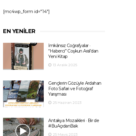
[mc4wp_form id="14"]
EN YENILER
İmkânsız Coğrafyalar ·
“Haberci” Coşkun Aral’dan
Yeni Kitap
13 Aralık 2025
Gençlerin Gözüyle Ardahan
Foto Safari ve Fotoğraf
Yarışması
25 Haziran 2023
Antakya Mozaikleri · Bir de
#BuAçıdanBak
25 Mayıs 2023