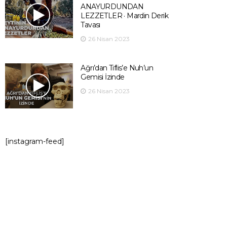
ANAYURDUNDAN
LEZZETLER · Mardin Derik
Tavası
26 Nisan 2023
Ağrı’dan Tiflis’e Nuh’un
Gemisi İzinde
26 Nisan 2023
[instagram-feed]