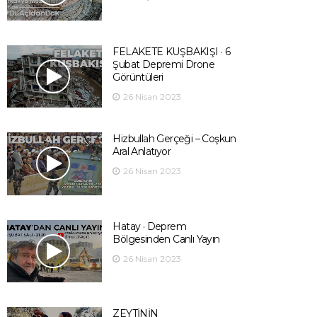
FELAKETE KUŞBAKIŞI · 6
Şubat Depremi Drone
Görüntüleri
26 Nisan 2023
Hizbullah Gerçeği – Coşkun
Aral Anlatıyor
26 Nisan 2023
Hatay · Deprem
Bölgesinden Canlı Yayın
26 Nisan 2023
ZEYTİNİN