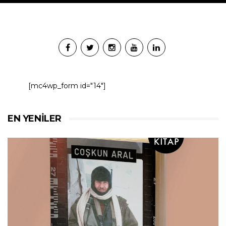
[mc4wp_form id="14"]
EN YENILER