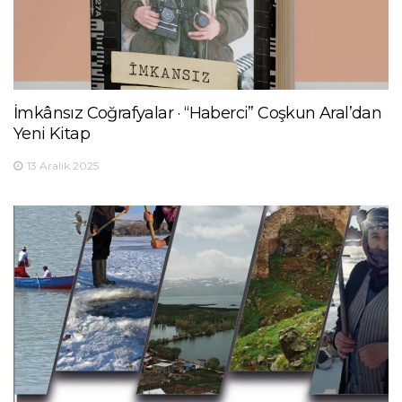
İmkânsız Coğrafyalar · “Haberci” Coşkun Aral’dan
Yeni Kitap
13 Aralık 2025