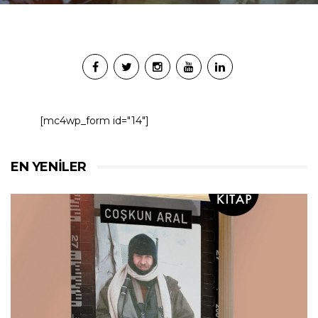
[mc4wp_form id="14"]
EN YENILER