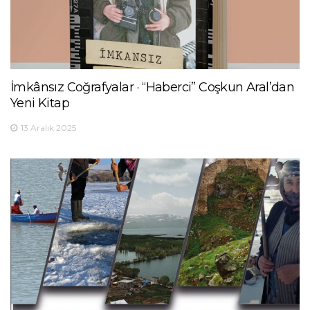
İmkânsız Coğrafyalar · “Haberci” Coşkun Aral’dan
Yeni Kitap
13 Aralık 2025