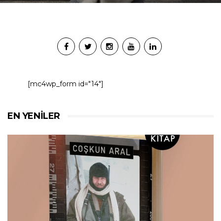
[mc4wp_form id="14"]
EN YENILER