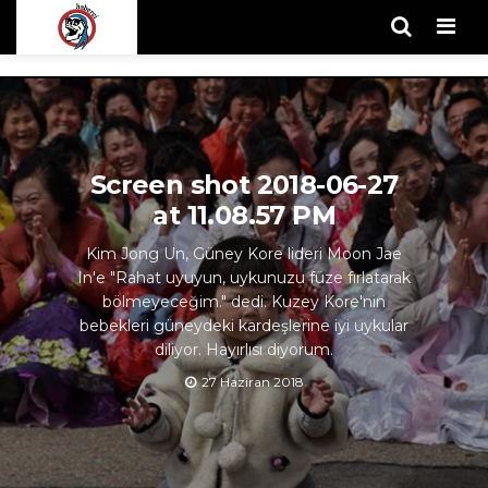
Men
Screen shot 2018-06-27
at 11.08.57 PM
Kim Jong Un, Güney Kore lideri Moon Jae
In'e "Rahat uyuyun, uykunuzu füze fırlatarak
bölmeyeceğim." dedi. Kuzey Kore'nin
bebekleri güneydeki kardeşlerine iyi uykular
diliyor. Hayırlısı diyorum.
27 Haziran 2018