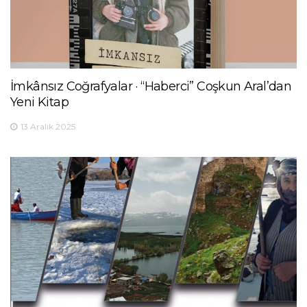
İmkânsız Coğrafyalar · “Haberci” Coşkun Aral’dan
Yeni Kitap
13 Aralık 2025