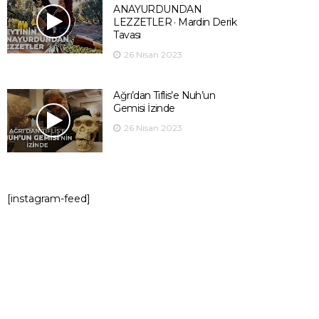
ANAYURDUNDAN
LEZZETLER · Mardin Derik
Tavası
26 Nisan 2023
Ağrı’dan Tiflis’e Nuh’un
Gemisi İzinde
26 Nisan 2023
[instagram-feed]