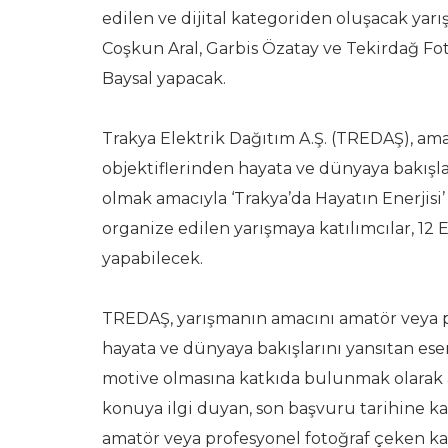
edilen ve dijital kategoriden oluşacak yar
Coşkun Aral, Garbis Özatay ve Tekirdağ Fo
Baysal yapacak.
Trakya Elektrik Dağıtım A.Ş. (TREDAŞ), ama
objektiflerinden hayata ve dünyaya bakışla
olmak amacıyla ‘Trakya’da Hayatın Enerjisi’ 
organize edilen yarışmaya katılımcılar, 12
yapabilecek.
TREDAŞ, yarışmanın amacını amatör veya pr
hayata ve dünyaya bakışlarını yansıtan ese
motive olmasına katkıda bulunmak olarak a
konuya ilgi duyan, son başvuru tarihine ka
amatör veya profesyonel fotoğraf çeken katı