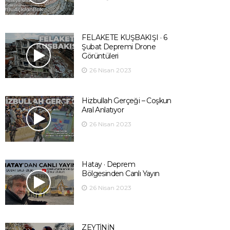
FELAKETE KUŞBAKIŞI · 6
Şubat Depremi Drone
Görüntüleri
26 Nisan 2023
Hizbullah Gerçeği – Coşkun
Aral Anlatıyor
26 Nisan 2023
Hatay · Deprem
Bölgesinden Canlı Yayın
26 Nisan 2023
ZEYTİNİN