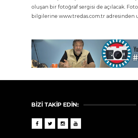
oluşan bir fotoğraf sergisi de açılacak. F
bilgilerine www.tredas.com.tr adresinden 
BIZI TAKIP EDIN: