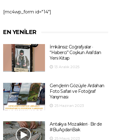
[mc4wp_form id="14"]
EN YENILER
İmkânsız Coğrafyalar ·
“Haberci” Coşkun Aral’dan
Yeni Kitap
13 Aralık 2025
Gençlerin Gözüyle Ardahan
Foto Safari ve Fotoğraf
Yarışması
25 Haziran 2023
Antakya Mozaikleri · Bir de
#BuAçıdanBak
25 Mayıs 2023