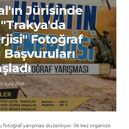
l'ın Jürisinde
"Trakya'da
jisi" Fotoğraf
 Başvuruları
şladı
10 Eylül 2018
 fotoğraf yarışması düzenliyor. İlk kez organize