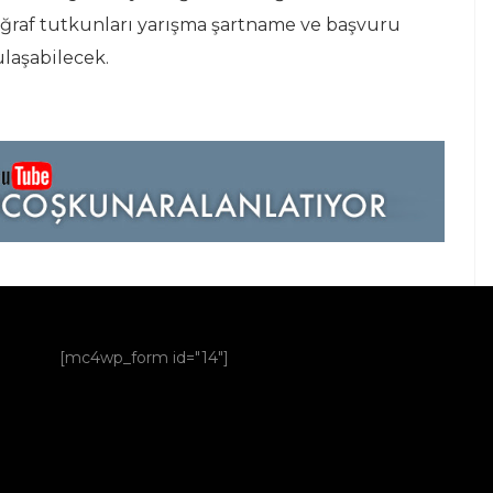
otoğraf tutkunları yarışma şartname ve başvuru
ulaşabilecek.
[mc4wp_form id="14"]