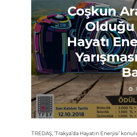
Coşkun Ara
Olduğu 
Hayatı Ener
Yarışması
Ba
TREDAŞ, ‘Trakya’da Hayatın Enerjisi’ konulu