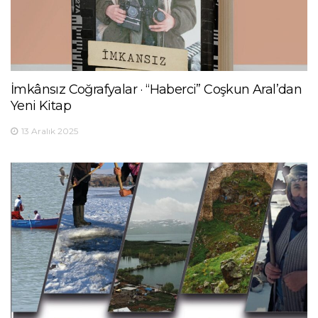
İmkânsız Coğrafyalar · “Haberci” Coşkun Aral’dan
Yeni Kitap
13 Aralık 2025