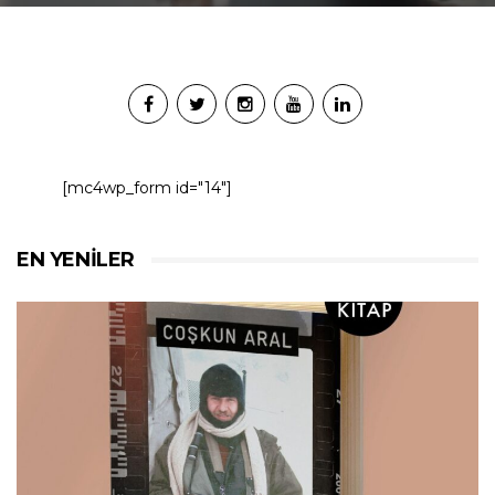
[mc4wp_form id="14"]
EN YENILER