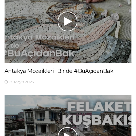
Antakya Mozaikleri · Bir de #BuAçıdanBak
25 Mayıs 2023