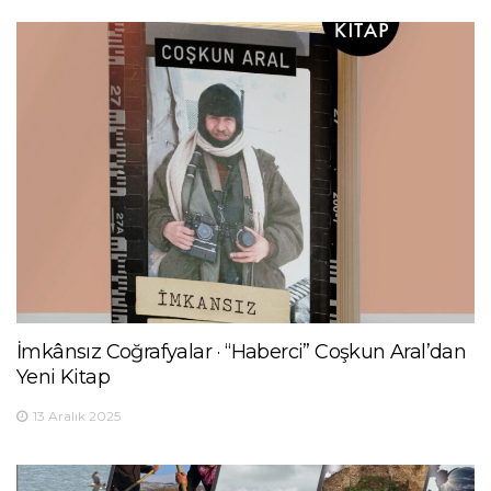
İmkânsız Coğrafyalar · “Haberci” Coşkun Aral’dan
Yeni Kitap
13 Aralık 2025