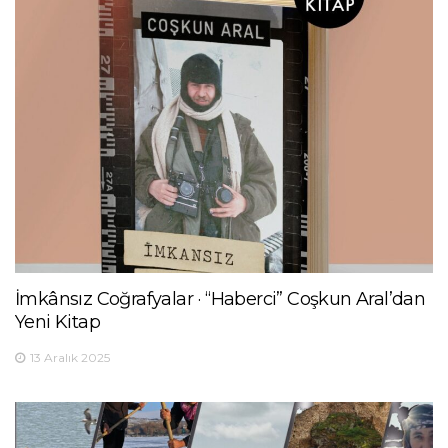
İmkânsız Coğrafyalar · “Haberci” Coşkun Aral’dan
Yeni Kitap
13 Aralık 2025