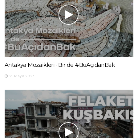
Antakya Mozaikleri · Bir de #BuAçıdanBak
25 Mayıs 2023