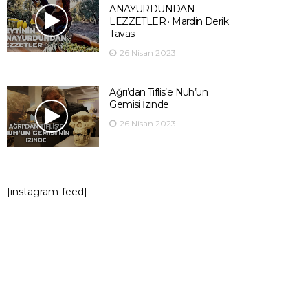
ANAYURDUNDAN
LEZZETLER · Mardin Derik
Tavası
26 Nisan 2023
Ağrı’dan Tiflis’e Nuh’un
Gemisi İzinde
26 Nisan 2023
[instagram-feed]