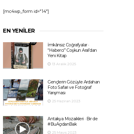
[mc4wp_form id="14"]
EN YENILER
İmkânsız Coğrafyalar ·
“Haberci” Coşkun Aral’dan
Yeni Kitap
13 Aralık 2025
Gençlerin Gözüyle Ardahan
Foto Safari ve Fotoğraf
Yarışması
25 Haziran 2023
Antakya Mozaikleri · Bir de
#BuAçıdanBak
25 Mayıs 2023