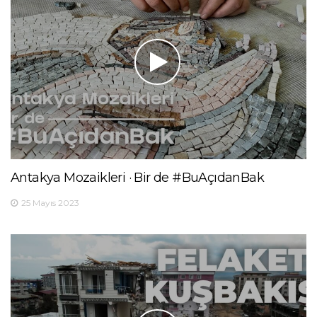
Antakya Mozaikleri · Bir de #BuAçıdanBak
25 Mayıs 2023