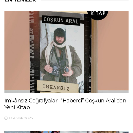
İmkânsız Coğrafyalar · “Haberci” Coşkun Aral’dan
Yeni Kitap
13 Aralık 2025