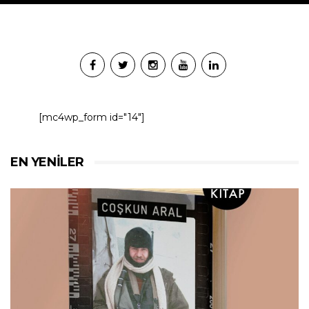
[mc4wp_form id="14"]
EN YENILER