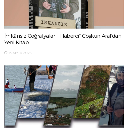
İmkânsız Coğrafyalar · “Haberci” Coşkun Aral’dan
Yeni Kitap
13 Aralık 2025