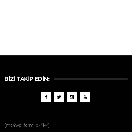
BIZI TAKIP EDIN:
[mc4wp_form id="14"]