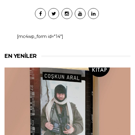
[mc4wp_form id="14"]
EN YENILER