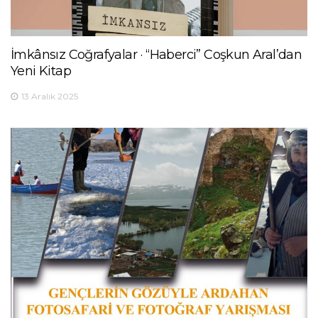
İmkânsız Coğrafyalar · “Haberci” Coşkun Aral’dan
Yeni Kitap
13 Aralık 2025