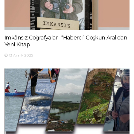
İmkânsız Coğrafyalar · “Haberci” Coşkun Aral’dan
Yeni Kitap
13 Aralık 2025