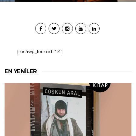
[mc4wp_form id="14"]
EN YENILER