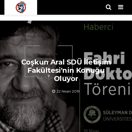
Men
Coşkun Aral SDÜ İletişim
Fakültesi'nin Konuğu
Oluyor
22 Nisan 2019