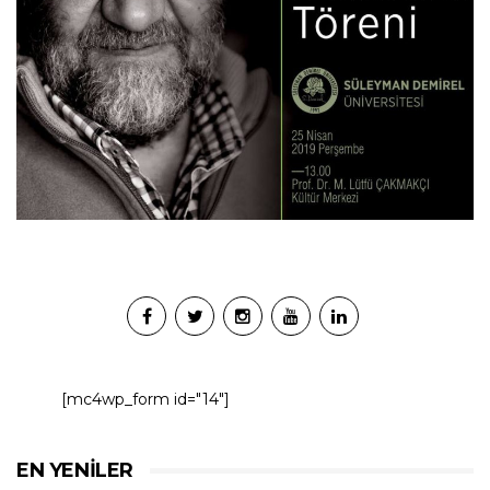
[mc4wp_form id="14"]
EN YENILER