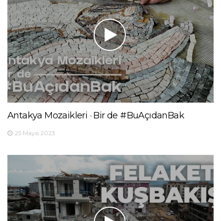
Antakya Mozaikleri · Bir de #BuAçıdanBak
25 Mayıs 2023