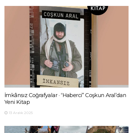
İmkânsız Coğrafyalar · “Haberci” Coşkun Aral’dan
Yeni Kitap
13 Aralık 2025