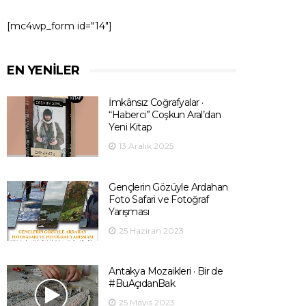
[mc4wp_form id="14"]
EN YENILER
İmkânsız Coğrafyalar ·
“Haberci” Coşkun Aral’dan
Yeni Kitap
13 Aralık 2025
Gençlerin Gözüyle Ardahan
Foto Safari ve Fotoğraf
Yarışması
25 Haziran 2023
Antakya Mozaikleri · Bir de
#BuAçıdanBak
25 Mayıs 2023