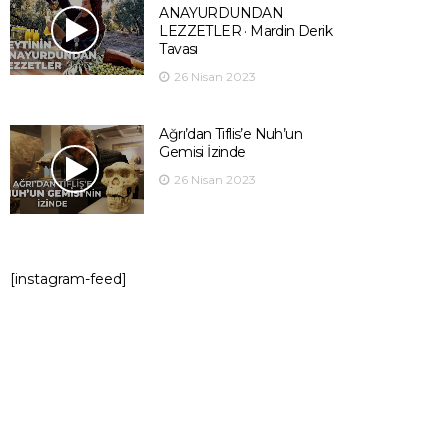
ANAYURDUNDAN
LEZZETLER · Mardin Derik
Tavası
26 Nisan 2023
Ağrı’dan Tiflis’e Nuh’un
Gemisi İzinde
26 Nisan 2023
[instagram-feed]