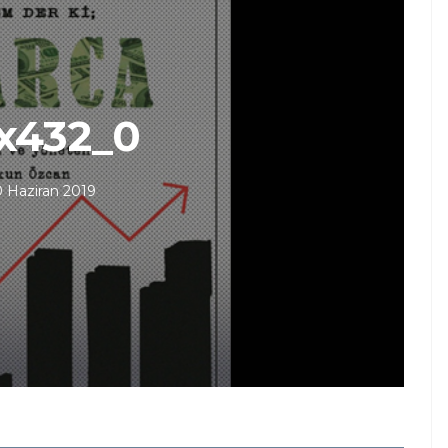
x432_0
 Haziran 2019