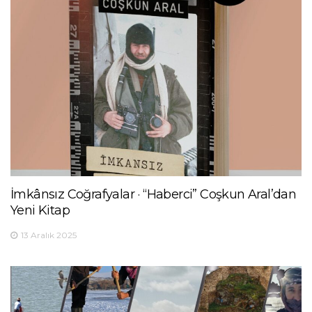
İmkânsız Coğrafyalar · “Haberci” Coşkun Aral’dan
Yeni Kitap
13 Aralık 2025