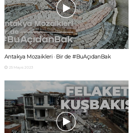
Antakya Mozaikleri · Bir de #BuAçıdanBak
25 Mayıs 2023