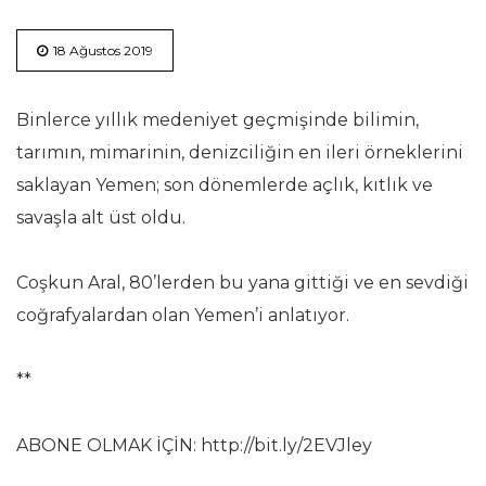
18 Ağustos 2019
Binlerce yıllık medeniyet geçmişinde bilimin,
tarımın, mimarinin, denizciliğin en ileri örneklerini
saklayan Yemen; son dönemlerde açlık, kıtlık ve
savaşla alt üst oldu.
Coşkun Aral, 80’lerden bu yana gittiği ve en sevdiği
coğrafyalardan olan Yemen’i anlatıyor.
**
ABONE OLMAK İÇİN: http://bit.ly/2EVJley