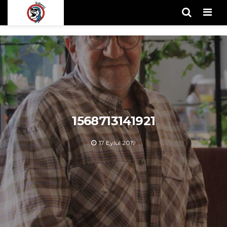
Men
1568713141921
17 Eylül 2019