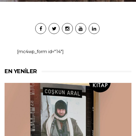
[mc4wp_form id="14"]
EN YENILER