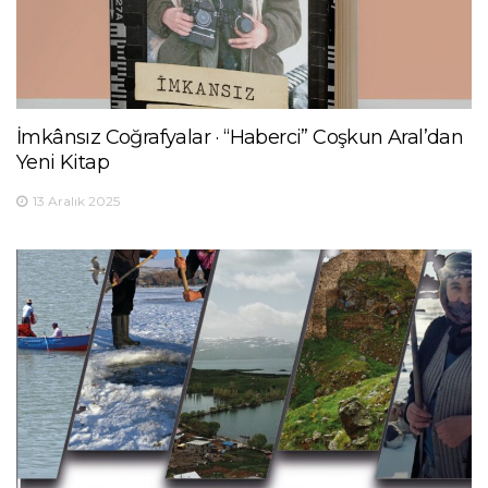
İmkânsız Coğrafyalar · “Haberci” Coşkun Aral’dan
Yeni Kitap
13 Aralık 2025