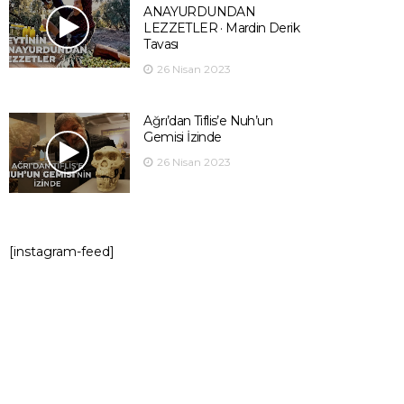
ANAYURDUNDAN
LEZZETLER · Mardin Derik
Tavası
26 Nisan 2023
Ağrı’dan Tiflis’e Nuh’un
Gemisi İzinde
26 Nisan 2023
[instagram-feed]