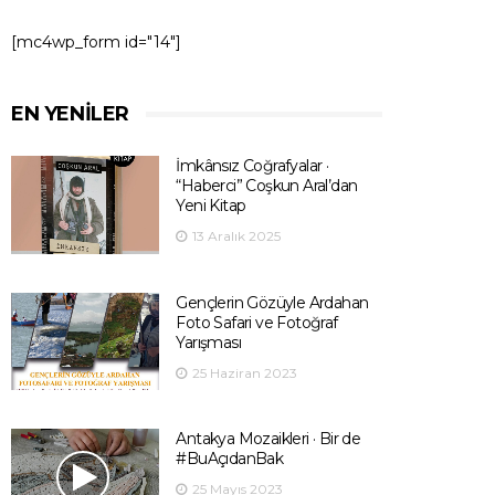
[mc4wp_form id="14"]
EN YENILER
İmkânsız Coğrafyalar ·
“Haberci” Coşkun Aral’dan
Yeni Kitap
13 Aralık 2025
Gençlerin Gözüyle Ardahan
Foto Safari ve Fotoğraf
Yarışması
25 Haziran 2023
Antakya Mozaikleri · Bir de
#BuAçıdanBak
25 Mayıs 2023