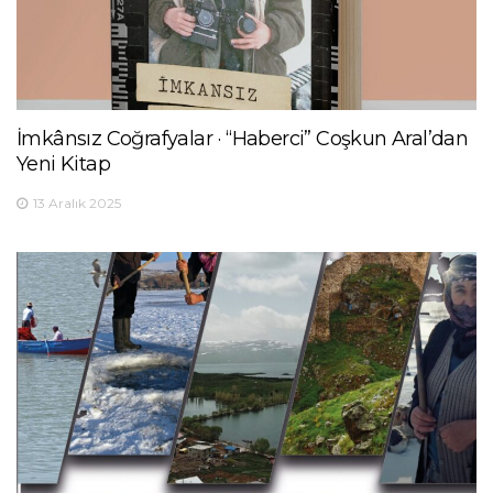
İmkânsız Coğrafyalar · “Haberci” Coşkun Aral’dan
Yeni Kitap
13 Aralık 2025