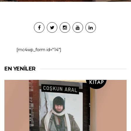
[mc4wp_form id="14"]
EN YENILER