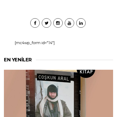
[mc4wp_form id="14"]
EN YENILER