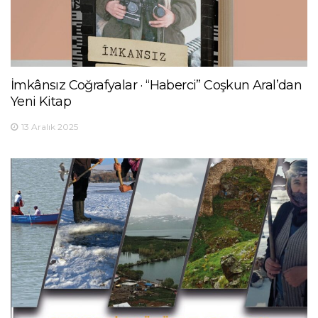
İmkânsız Coğrafyalar · “Haberci” Coşkun Aral’dan
Yeni Kitap
13 Aralık 2025