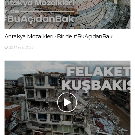
Antakya Mozaikleri · Bir de #BuAçıdanBak
25 Mayıs 2023