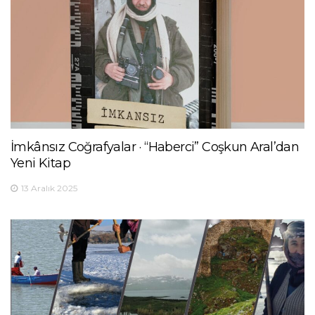
İmkânsız Coğrafyalar · “Haberci” Coşkun Aral’dan
Yeni Kitap
13 Aralık 2025