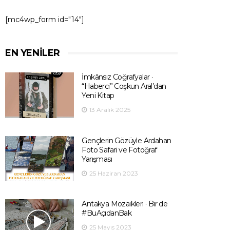
[mc4wp_form id="14"]
EN YENILER
İmkânsız Coğrafyalar ·
“Haberci” Coşkun Aral’dan
Yeni Kitap
13 Aralık 2025
Gençlerin Gözüyle Ardahan
Foto Safari ve Fotoğraf
Yarışması
25 Haziran 2023
Antakya Mozaikleri · Bir de
#BuAçıdanBak
25 Mayıs 2023