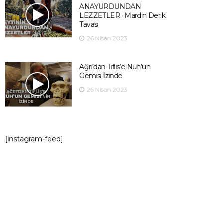
ANAYURDUNDAN
LEZZETLER · Mardin Derik
Tavası
26 Nisan 2023
Ağrı’dan Tiflis’e Nuh’un
Gemisi İzinde
26 Nisan 2023
[instagram-feed]