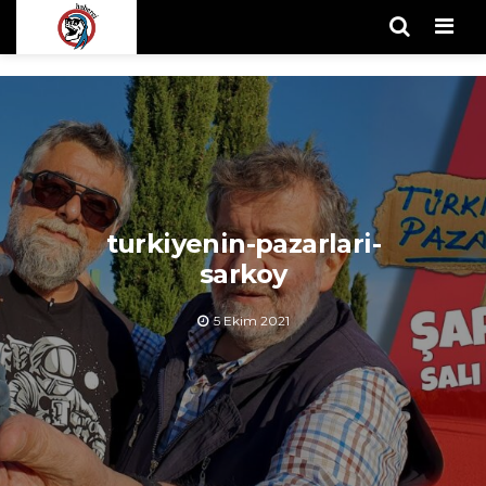
Men
turkiyenin-pazarlari-
sarkoy
5 Ekim 2021