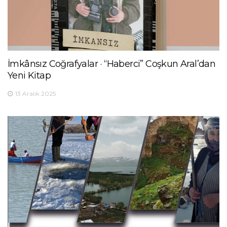
İmkânsız Coğrafyalar · “Haberci” Coşkun Aral’dan
Yeni Kitap
13 Aralık 2025