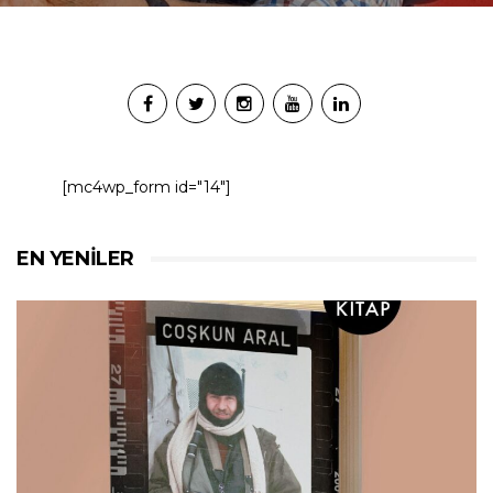
[mc4wp_form id="14"]
EN YENILER