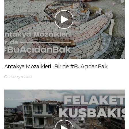
Antakya Mozaikleri · Bir de #BuAçıdanBak
25 Mayıs 2023