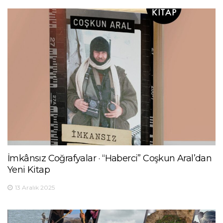
İmkânsız Coğrafyalar · “Haberci” Coşkun Aral’dan
Yeni Kitap
13 Aralık 2025