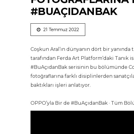
#BUAÇIDANBAK
21 Temmuz 2022
Coşkun Aral’ın dünyanın dört bir yanında ta
tarafından Ferda Art Platform’daki Tanık i
#BuAçıdanBak serisinin bu bölümünde Coşk
fotoğraflarına farklı disiplinlerden sanatçı
baktıkları işleri anlatıyor.
OPPO’yla Bir de #BuAçıdanBak · Tüm Böl