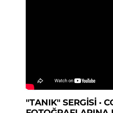
"TANIK" SERGISI · 
FOTOĞRAFLARINA 