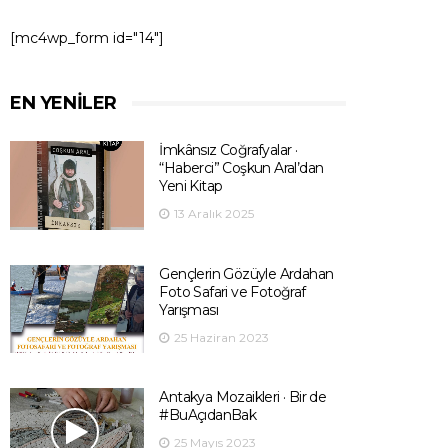
[mc4wp_form id="14"]
EN YENILER
İmkânsız Coğrafyalar ·
“Haberci” Coşkun Aral’dan
Yeni Kitap
13 Aralık 2025
Gençlerin Gözüyle Ardahan
Foto Safari ve Fotoğraf
Yarışması
25 Haziran 2023
Antakya Mozaikleri · Bir de
#BuAçıdanBak
25 Mayıs 2023