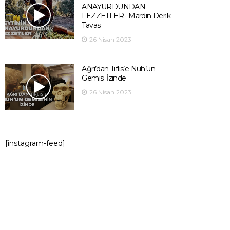
ANAYURDUNDAN
LEZZETLER · Mardin Derik
Tavası
26 Nisan 2023
Ağrı’dan Tiflis’e Nuh’un
Gemisi İzinde
26 Nisan 2023
[instagram-feed]