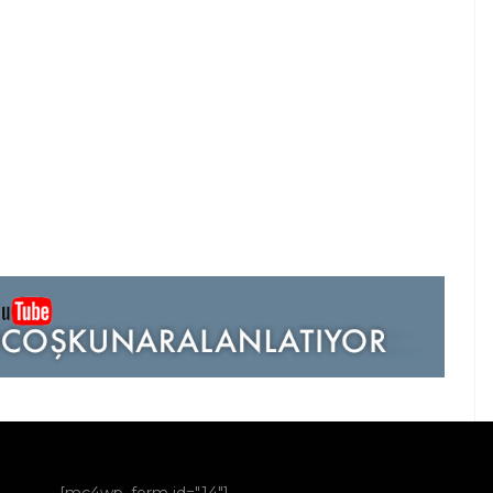
[mc4wp_form id="14"]