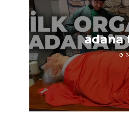
adana t
2