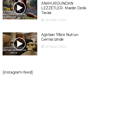
ANAYURDUNDAN
LEZZETLER · Mardin Derik
Tavası
26 Nisan 2023
Ağrı’dan Tiflis’e Nuh’un
Gemisi İzinde
26 Nisan 2023
[instagram-feed]