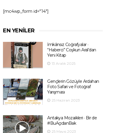
[mc4wp_form id="14"]
EN YENILER
İmkânsız Coğrafyalar ·
“Haberci” Coşkun Aral’dan
Yeni Kitap
13 Aralık 2025
Gençlerin Gözüyle Ardahan
Foto Safari ve Fotoğraf
Yarışması
25 Haziran 2023
Antakya Mozaikleri · Bir de
#BuAçıdanBak
25 Mayıs 2023