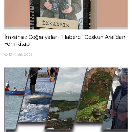
İmkânsız Coğrafyalar · “Haberci” Coşkun Aral’dan
Yeni Kitap
13 Aralık 2025