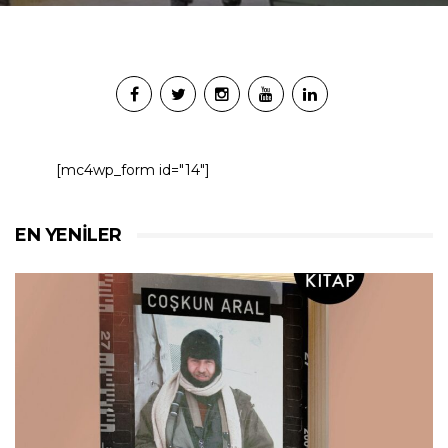
[mc4wp_form id="14"]
EN YENILER