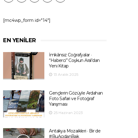
[mc4wp_form id="14"]
EN YENILER
İmkânsız Coğrafyalar ·
“Haberci” Coşkun Aral’dan
Yeni Kitap
13 Aralık 2025
Gençlerin Gözüyle Ardahan
Foto Safari ve Fotoğraf
Yarışması
25 Haziran 2023
Antakya Mozaikleri · Bir de
#BuAçıdanBak