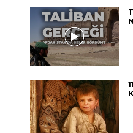
T
N
1
K