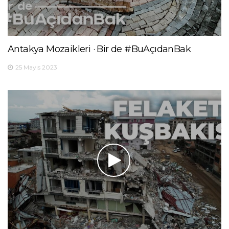
Antakya Mozaikleri · Bir de #BuAçıdanBak
25 Mayıs 2023