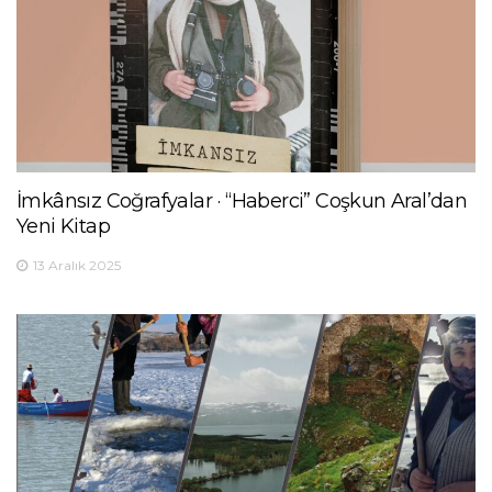
İmkânsız Coğrafyalar · “Haberci” Coşkun Aral’dan
Yeni Kitap
13 Aralık 2025