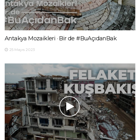
Antakya Mozaikleri · Bir de #BuAçıdanBak
25 Mayıs 2023