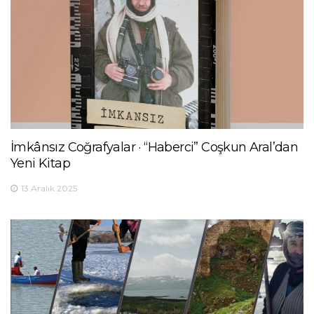
İmkânsız Coğrafyalar · “Haberci” Coşkun Aral’dan
Yeni Kitap
13 Aralık 2025