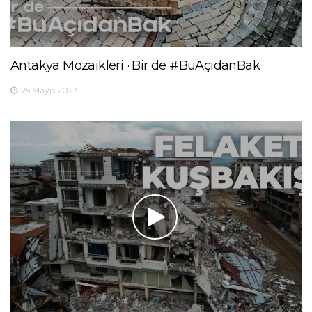
Antakya Mozaikleri · Bir de #BuAçıdanBak
25 Mayıs 2023