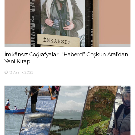
İmkânsız Coğrafyalar · “Haberci” Coşkun Aral’dan
Yeni Kitap
13 Aralık 2025