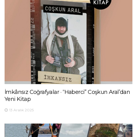
İmkânsız Coğrafyalar · “Haberci” Coşkun Aral’dan
Yeni Kitap
13 Aralık 2025