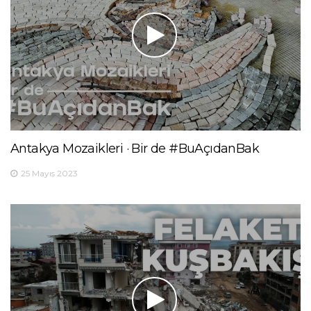
Antakya Mozaikleri · Bir de #BuAçıdanBak
25 Mayıs 2023