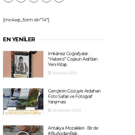
[mc4wp_form id="14"]
EN YENILER
İmkânsız Coğrafyalar ·
“Haberci” Coşkun Aral’dan
Yeni Kitap
13 Aralık 2025
Gençlerin Gözüyle Ardahan
Foto Safari ve Fotoğraf
Yarışması
25 Haziran 2023
Antakya Mozaikleri · Bir de
#BuAçıdanBak