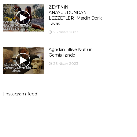
ZEYTİNİN
ANAYURDUNDAN
LEZZETLER · Mardin Derik
Tavası
26 Nisan 2023
Ağrı’dan Tiflis’e Nuh’un
Gemisi İzinde
26 Nisan 2023
[instagram-feed]