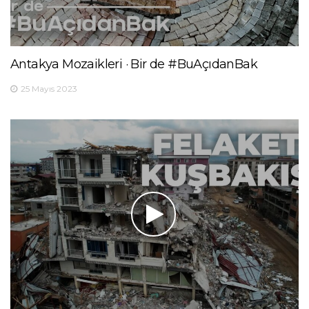
Antakya Mozaikleri · Bir de #BuAçıdanBak
25 Mayıs 2023