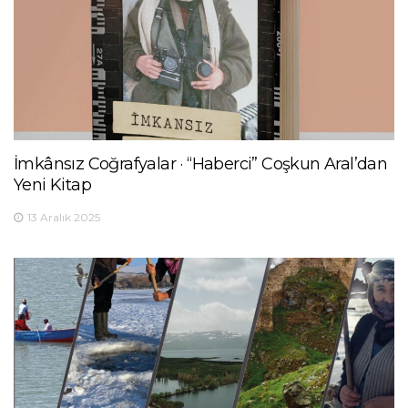
İmkânsız Coğrafyalar · “Haberci” Coşkun Aral’dan
Yeni Kitap
13 Aralık 2025