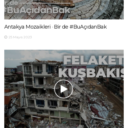
Antakya Mozaikleri · Bir de #BuAçıdanBak
25 Mayıs 2023