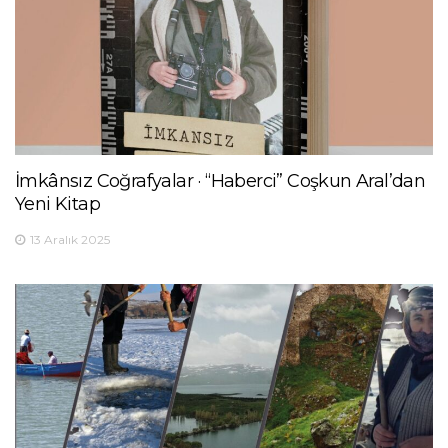
İmkânsız Coğrafyalar · “Haberci” Coşkun Aral’dan
Yeni Kitap
13 Aralık 2025