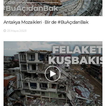
Antakya Mozaikleri · Bir de #BuAçıdanBak
25 Mayıs 2023