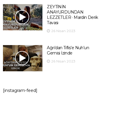
ZEYTİNİN
ANAYURDUNDAN
LEZZETLER · Mardin Derik
Tavası
26 Nisan 2023
Ağrı’dan Tiflis’e Nuh’un
Gemisi İzinde
26 Nisan 2023
[instagram-feed]