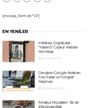
[mc4wp_form id="14"]
EN YENILER
İmkânsız Coğrafyalar ·
“Haberci” Coşkun Aral’dan
Yeni Kitap
13 Aralık 2025
Gençlerin Gözüyle Ardahan
Foto Safari ve Fotoğraf
Yarışması
25 Haziran 2023
Antakya Mozaikleri · Bir de
#BuAçıdanBak