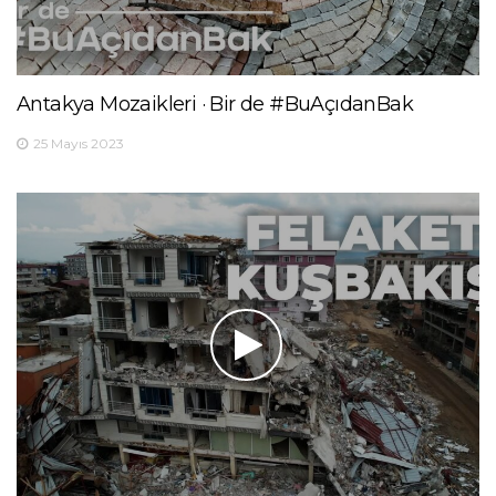
Antakya Mozaikleri · Bir de #BuAçıdanBak
25 Mayıs 2023