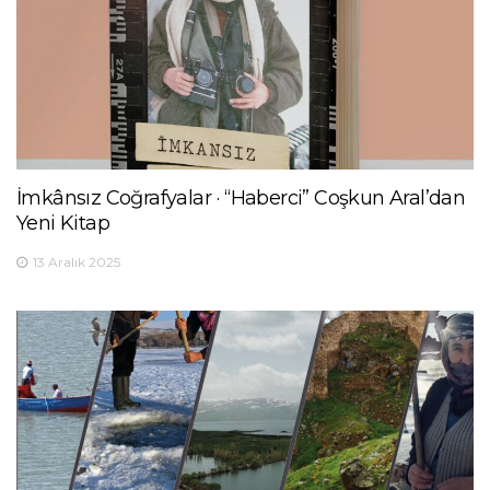
İmkânsız Coğrafyalar · “Haberci” Coşkun Aral’dan
Yeni Kitap
13 Aralık 2025