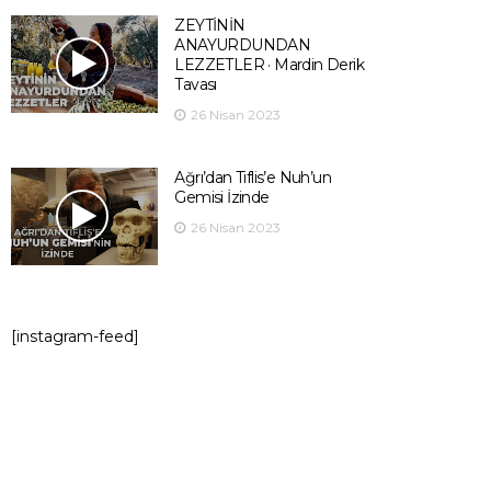
ZEYTİNİN
ANAYURDUNDAN
LEZZETLER · Mardin Derik
Tavası
26 Nisan 2023
Ağrı’dan Tiflis’e Nuh’un
Gemisi İzinde
26 Nisan 2023
[instagram-feed]