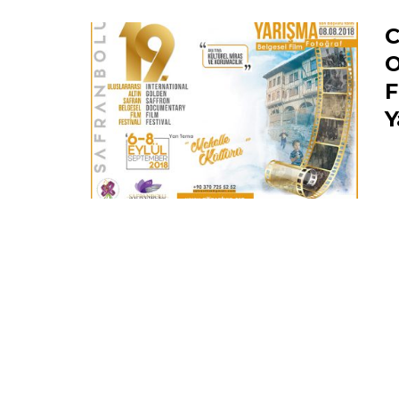
C
O
F
Y