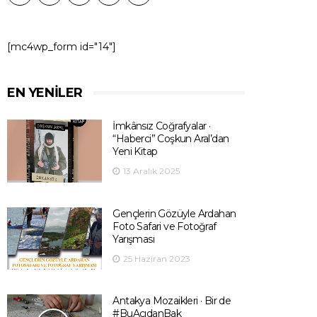
[mc4wp_form id="14"]
EN YENILER
İmkânsız Coğrafyalar ·
“Haberci” Coşkun Aral’dan
Yeni Kitap
13 Aralık 2025
Gençlerin Gözüyle Ardahan
Foto Safari ve Fotoğraf
Yarışması
25 Haziran 2023
Antakya Mozaikleri · Bir de
#BuAçıdanBak