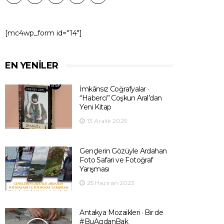
[mc4wp_form id="14"]
EN YENILER
İmkânsız Coğrafyalar ·
“Haberci” Coşkun Aral’dan
Yeni Kitap
13 Aralık 2025
Gençlerin Gözüyle Ardahan
Foto Safari ve Fotoğraf
Yarışması
25 Haziran 2023
Antakya Mozaikleri · Bir de
#BuAçıdanBak