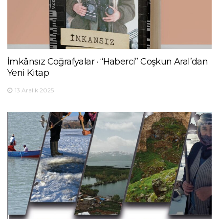
İmkânsız Coğrafyalar · “Haberci” Coşkun Aral’dan
Yeni Kitap
13 Aralık 2025