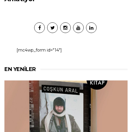
[mc4wp_form id="14"]
EN YENILER