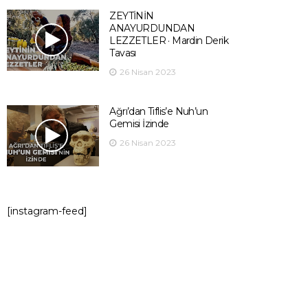
ZEYTİNİN
ANAYURDUNDAN
LEZZETLER · Mardin Derik
Tavası
26 Nisan 2023
Ağrı’dan Tiflis’e Nuh’un
Gemisi İzinde
26 Nisan 2023
[instagram-feed]