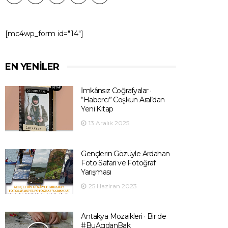
[mc4wp_form id="14"]
EN YENILER
İmkânsız Coğrafyalar ·
“Haberci” Coşkun Aral’dan
Yeni Kitap
13 Aralık 2025
Gençlerin Gözüyle Ardahan
Foto Safari ve Fotoğraf
Yarışması
25 Haziran 2023
Antakya Mozaikleri · Bir de
#BuAçıdanBak