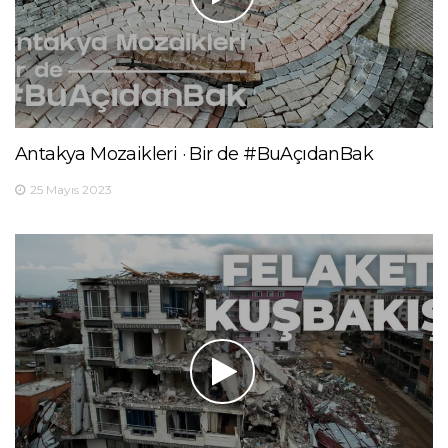
Antakya Mozaikleri · Bir de #BuAçıdanBak
25 Mayıs 2023