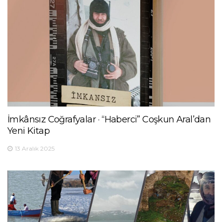
İmkânsız Coğrafyalar · “Haberci” Coşkun Aral’dan
Yeni Kitap
13 Aralık 2025