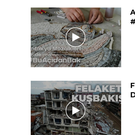
A
#
F
D