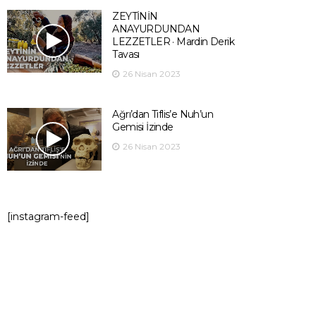
ZEYTİNİN
ANAYURDUNDAN
LEZZETLER · Mardin Derik
Tavası
26 Nisan 2023
Ağrı’dan Tiflis’e Nuh’un
Gemisi İzinde
26 Nisan 2023
[instagram-feed]