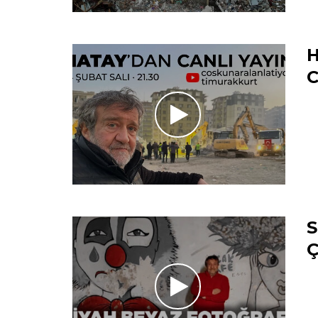
H
C
S
Ç