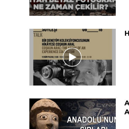
H
A
A