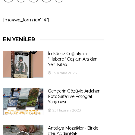
[mc4wp_form id="14"]
EN YENILER
İmkânsız Coğrafyalar ·
“Haberci” Coşkun Aral’dan
Yeni Kitap
13 Aralık 2025
Gençlerin Gözüyle Ardahan
Foto Safari ve Fotoğraf
Yarışması
25 Haziran 2023
Antakya Mozaikleri · Bir de
#BuAçıdanBak